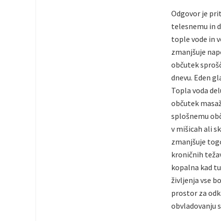
Odgovor je pri
telesnemu in d
tople vode in v
zmanjšuje nape
občutek sprošč
dnevu. Eden gla
Topla voda del
občutek masaže
splošnemu obču
v mišicah ali s
zmanjšuje togos
kroničnih teža
kopalna kad tu
življenja vse b
prostor za odk
obvladovanju s