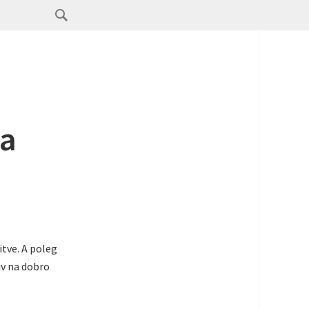
na
itve. A poleg
iv na dobro