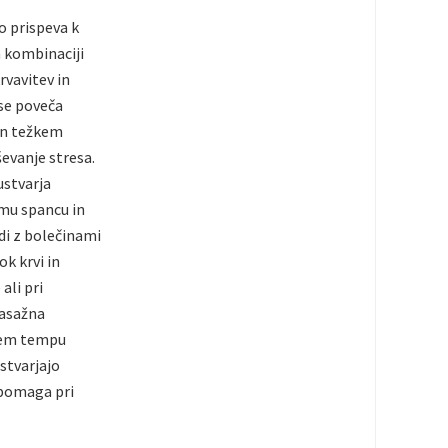
o prispeva k
 kombinaciji
rvavitev in
 se poveča
 in težkem
ševanje stresa.
ustvarja
emu spancu in
di z bolečinami
k krvi in
ali pri
masažna
trem tempu
stvarjajo
 pomaga pri