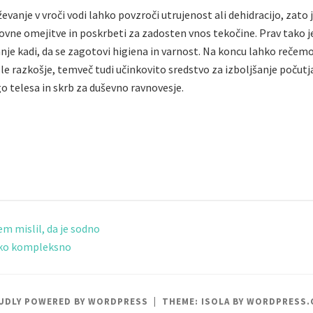
vanje v vroči vodi lahko povzroči utrujenost ali dehidracijo, zato j
ovne omejitve in poskrbeti za zadosten vnos tekočine. Prav tak
nje kadi, da se zagotovi higiena in varnost. Na koncu lahko rečem
le razkošje, temveč tudi učinkovito sredstvo za izboljšanje počutja
go telesa in skrb za duševno ravnovesje.
em mislil, da je sodno
ako kompleksno
UDLY POWERED BY WORDPRESS
|
THEME: ISOLA BY
WORDPRESS.