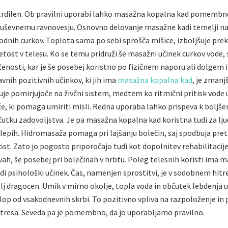
trdilen. Ob pravilni uporabi lahko masažna kopalna kad pomembn
uševnemu ravnovesju. Osnovno delovanje masažne kadi temelji na
odnih curkov. Toplota sama po sebi sprošča mišice, izboljšuje prek
tost v telesu. Ko se temu pridruži še masažni učinek curkov vode,
enosti, kar je še posebej koristno po fizičnem naporu ali dolgem
vnih pozitivnih učinkov, ki jih ima
masažna kopalna kad
, je zmanj
uje pomirjujoče na živčni sistem, medtem ko ritmični pritisk vode 
, ki pomaga umiriti misli. Redna uporaba lahko prispeva k boljš
tku zadovoljstva. Je pa masažna kopalna kad koristna tudi za lju
klepih. Hidromasaža pomaga pri lajšanju bolečin, saj spodbuja preto
t. Zato jo pogosto priporočajo tudi kot dopolnitev rehabilitacije 
vah, še posebej pri bolečinah v hrbtu. Poleg telesnih koristi ima 
di psihološki učinek. Čas, namenjen sprostitvi, je v sodobnem hi
olj dragocen. Umik v mirno okolje, topla voda in občutek lebdenja u
lop od vsakodnevnih skrbi. To pozitivno vpliva na razpoloženje in
tresa. Seveda pa je pomembno, da jo uporabljamo pravilno.