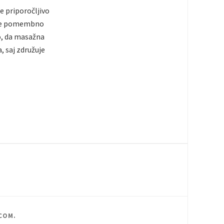
e priporočljivo
o je pomembno
o, da masažna
, saj združuje
COM
.