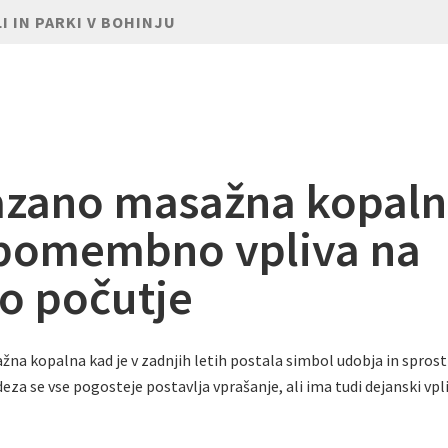
I IN PARKI V BOHINJU
zano masažna kopal
pomembno vpliva na
o počutje
žna kopalna kad je v zadnjih letih postala simbol udobja in sprost
eza se vse pogosteje postavlja vprašanje, ali ima tudi dejanski vpl