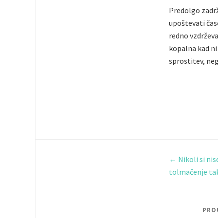
Predolgo zadrže
upoštevati čas
redno vzdrževa
kopalna kad ni 
sprostitev, ne
←
Nikoli si nis
tolmačenje t
PRO