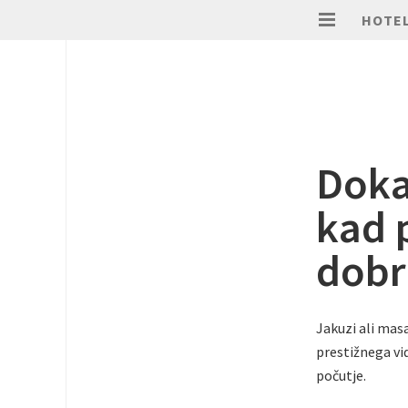
HOTEL
Doka
kad 
dobr
Jakuzi ali masa
prestižnega vid
počutje.