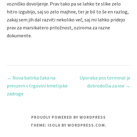
vozniško dovoljenje. Prav tako pa se lahko te slike zelo
hitro izgubijo, saj so zelo majhne, ter je bil to še en razlog,
zakaj sem jih dal razviti nekoliko več, saj mi lahko pridejo
prav za marsikatero priložnost, oziroma za razne
dokumente.
←
Nova balirka čaka na
Uporaba pos terminal je
prevzem v trgovini kmetijske
dobrodošla za vse
→
zadruge
PROUDLY POWERED BY WORDPRESS
THEME: ISOLA BY
WORDPRESS.COM
.