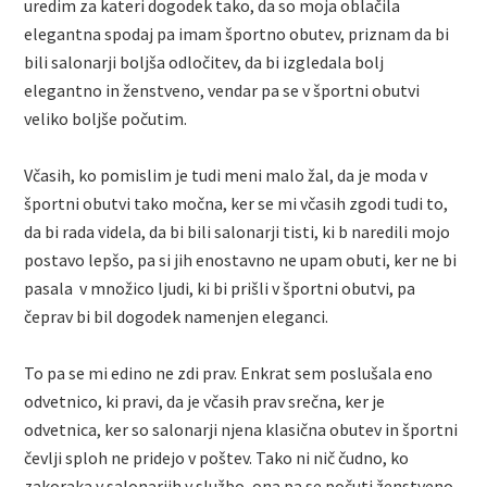
uredim za kateri dogodek tako, da so moja oblačila
elegantna spodaj pa imam športno obutev, priznam da bi
bili salonarji boljša odločitev, da bi izgledala bolj
elegantno in ženstveno, vendar pa se v športni obutvi
veliko boljše počutim.
Včasih, ko pomislim je tudi meni malo žal, da je moda v
športni obutvi tako močna, ker se mi včasih zgodi tudi to,
da bi rada videla, da bi bili salonarji tisti, ki b naredili mojo
postavo lepšo, pa si jih enostavno ne upam obuti, ker ne bi
pasala v množico ljudi, ki bi prišli v športni obutvi, pa
čeprav bi bil dogodek namenjen eleganci.
To pa se mi edino ne zdi prav. Enkrat sem poslušala eno
odvetnico, ki pravi, da je včasih prav srečna, ker je
odvetnica, ker so salonarji njena klasična obutev in športni
čevlji sploh ne pridejo v poštev. Tako ni nič čudno, ko
zakoraka v salonarjih v službo, ona pa se počuti ženstveno