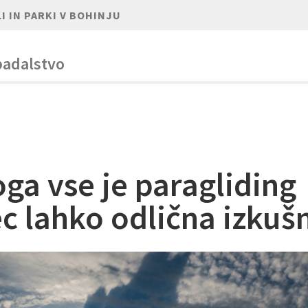
I IN PARKI V BOHINJU
padalstvo
oga vse je paragliding
c lahko odlična izkuš