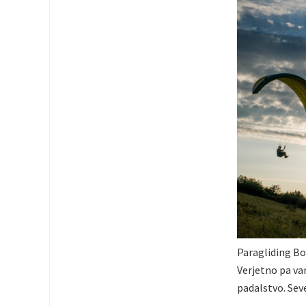
Paragliding Bov
Verjetno pa vam
padalstvo. Sev