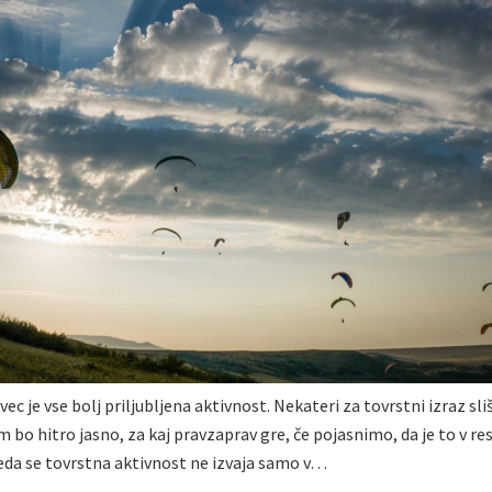
ec je vse bolj priljubljena aktivnost. Nekateri za tovrstni izraz sliš
 bo hitro jasno, za kaj pravzaprav gre, če pojasnimo, da je to v res
eda se tovrstna aktivnost ne izvaja samo v…