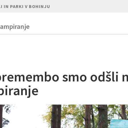
I IN PARKI V BOHINJU
 kampiranje
premembo smo odšli 
iranje