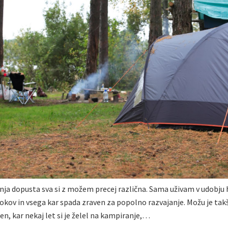
anja dopusta sva si z možem precej različna. Sama uživam v udobju
okov in vsega kar spada zraven za popolno razvajanje. Možu je ta
n, kar nekaj let si je želel na kampiranje,…