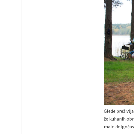
Glede preživlj
že kuhanih obr
malo dolgočase