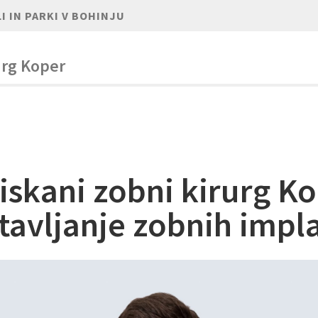
I IN PARKI V BOHINJU
urg Koper
 iskani zobni kirurg K
stavljanje zobnih impl