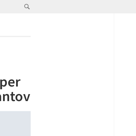
oper
antov