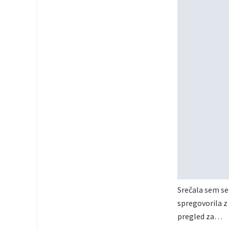
Srečala sem se s
spregovorila z 
pregled za…