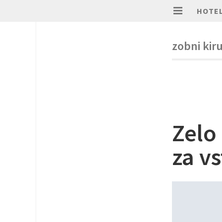
HOTEL
zobni kir
Zelo
za v