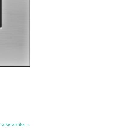
bra keramika
→