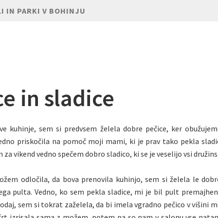
I IN PARKI V BOHINJU
e in sladice
ve kuhinje, sem si predvsem želela dobre pečice, ker obužujem 
dno priskočila na pomoč moji mami, ki je prav tako pekla sladi
 za vikend vedno spečem dobro sladico, ki se je veselijo vsi družinsk
žem odločila, da bova prenovila kuhinjo, sem si želela le dobr
kega pulta. Vedno, ko sem pekla sladice, mi je bil pult premajhen.
odaj, sem si tokrat zaželela, da bi imela vgradno pečico v višini m
črt izrisala sama z možem, potem pa so nam v salonu vse natanč