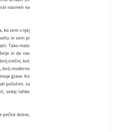
čaral nasmeh na
, ko sem v njej
pultu in sem jo
jati. Tako malo
elje in da nas
olj srečni, kot
o, bolj moderno
i moje glave. Ko
udi počutim. Ja
eč, sedaj lahko
še pečice dobre,