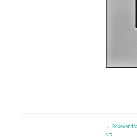
←
Rododendron 
vrt