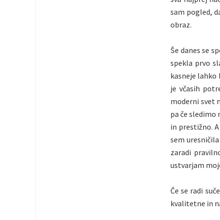
sam pogled, da
obraz.
Še danes se sp
spekla prvo sl
kasneje lahko 
je včasih pot
moderni svet n
pa če sledimo 
in prestižno. A
sem uresničila
zaradi praviln
ustvarjam moje
Če se radi suče
kvalitetne in 