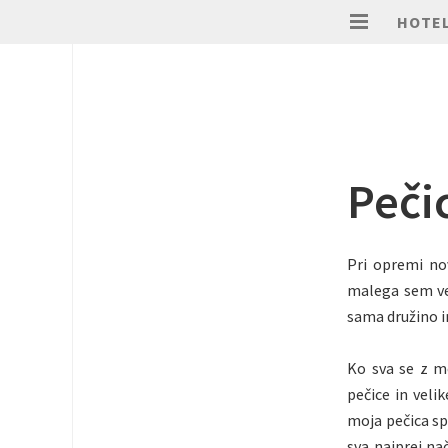
HOTEL
Pečic
Pri opremi no
malega sem ve
sama družino in
Ko sva se z mo
pečice in veli
moja pečica sp
sva najprej na