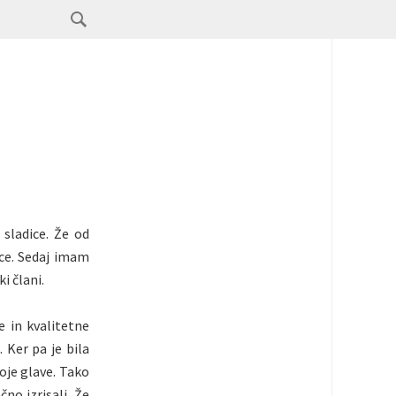
sladice. Že od
ce. Sedaj imam
i člani.
e in kvalitetne
 Ker pa je bila
oje glave. Tako
no izrisali. Že