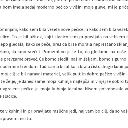
 bom imela sedaj moderno pečico v višini moje glave, mi je pri
ominjam, kako sem bila vesela nove pečice in kako sem bila vesela
adico. To je bil užitek, kajti sladico sem pripravljala na velikem 
lepo gledala, kako se peče, brez da bi se morala neprestano sklan
rebno, da smo srečni. Pomembno je le to, da gledamo na naše ž
e prevzame preveč. Če bomo sledili našim željam, bomo sigurno b
modernim trendom. Tudi sama bi lahko izbrala čisto drugo kuhinj
 moj cilj je bil naravni material, velik pult in dobro pečico v višin
 te želje, je danes zame moja kuhinja najlepša in v njej se dobro t
o vgrajene pečice je moja kuhinja idealna. Nisem potrebovala v
 sladice.
te v kuhinji in pripravljate različne jedi, naj vam bo cilj, da so va
na pravem mestu.