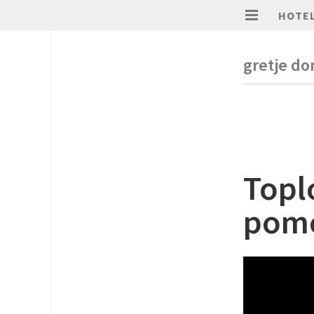
HOTEL
gretje d
Topl
pome