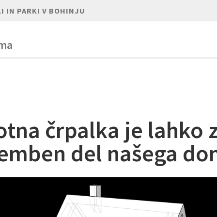
I IN PARKI V BOHINJU
oma
otna črpalka je lahko 
mben del našega do