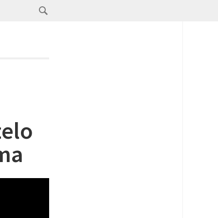
zelo
ma