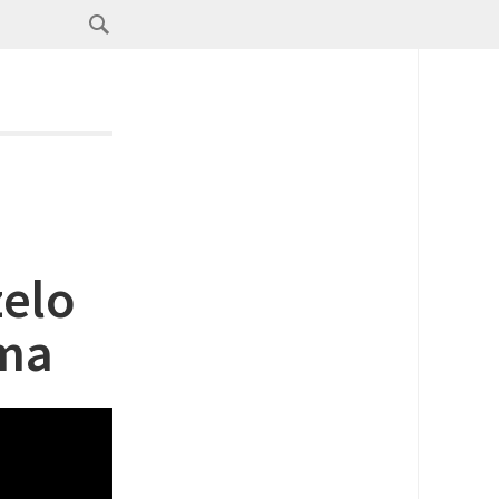
zelo
ma