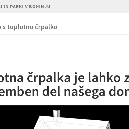
I IN PARKI V BOHINJU
 s toplotno črpalko
otna črpalka je lahko 
mben del našega do