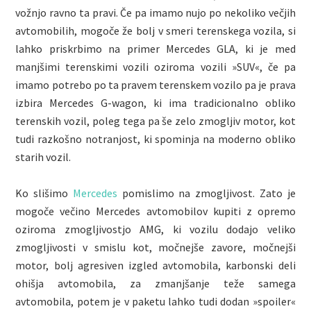
vožnjo ravno ta pravi. Če pa imamo nujo po nekoliko večjih
avtomobilih, mogoče že bolj v smeri terenskega vozila, si
lahko priskrbimo na primer Mercedes GLA, ki je med
manjšimi terenskimi vozili oziroma vozili »SUV«, če pa
imamo potrebo po ta pravem terenskem vozilo pa je prava
izbira Mercedes G-wagon, ki ima tradicionalno obliko
terenskih vozil, poleg tega pa še zelo zmogljiv motor, kot
tudi razkošno notranjost, ki spominja na moderno obliko
starih vozil.
Ko slišimo
Mercedes
pomislimo na zmogljivost. Zato je
mogoče večino Mercedes avtomobilov kupiti z opremo
oziroma zmogljivostjo AMG, ki vozilu dodajo veliko
zmogljivosti v smislu kot, močnejše zavore, močnejši
motor, bolj agresiven izgled avtomobila, karbonski deli
ohišja avtomobila, za zmanjšanje teže samega
avtomobila, potem je v paketu lahko tudi dodan »spoiler«